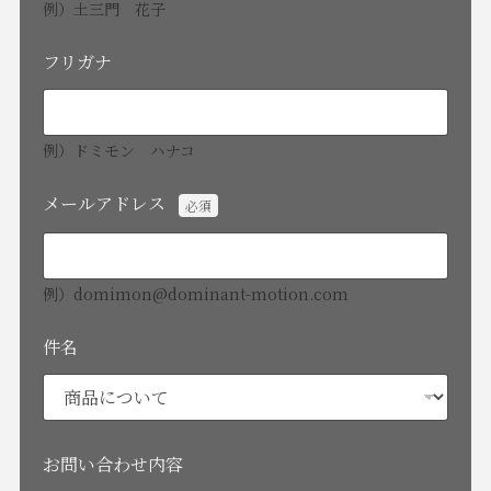
例）土三門 花子
フリガナ
例）ドミモン ハナコ
メールアドレス
例）domimon@dominant-motion.com
メ
件名
ー
ル
ア
ド
レ
ス
お問い合わせ内容
名